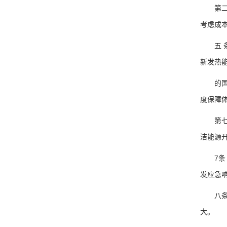
第二步
考虑成
五 条
新发热
的国家
度保障
第七条
洁能源
7条 
发应急
八条 
大。