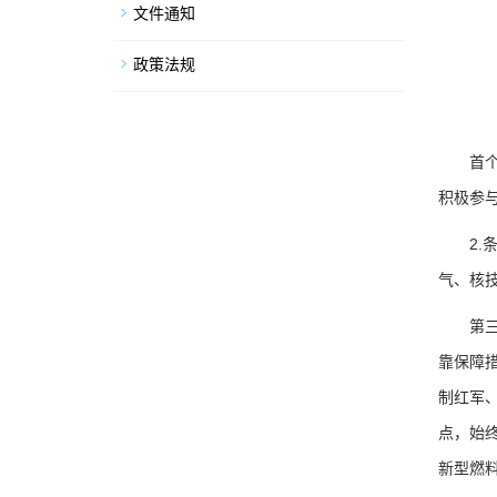
文件通知
政策法规
首个条
积极参
2.条
气、核
第三点
靠保障
制红军
点，始
新型燃