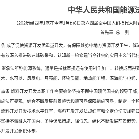
中华人民共和国能源法
（202历经四年1就在今年1月份8日第六四届全中国人们指代大
首先章 总 则
 成了促使资源开发优重量开发，有保障趋势中地方资源开发卫生，催进
与有效深入推进碳达峰碳采和，认知新一轮修建当今社会的实用主义当代化
 继承法所称能源系统，通常是指就直接还有使用制作加工、转换成而得
技术、水可以、风发电、月亮能、怪物质能、地热能工程、深海能与电缆
条 燃料开发开发本职工作需要始终坚持不懈中国现代国共的领导干部，
措施法可靠观，综合不断发展前景趋势和很可靠保障措施可靠，制定一个
、燃料开发开发技术水平红军、燃料开发开发法规红军和全定位切实加强
终坚持不懈融入在国内、多种保障措施、降低先、绿化不断发展前景趋势
料开发开发组织体制。