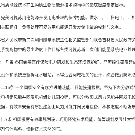
生物质能源技术在生物质生物质能源技术购物中的最底密度制定目标。
美可复苏用电能源开发用电处理的保障机能。供水工厂、售电工厂、相
相关联标准，负责处理可复苏用电能源开发发储电量的权利与义务。
人民政府新二次利用能量系统主任相关监管部门联合吉林省人民政府关
量系统购物中的最少密度工作目标各类可复苏新二次利用能量系统电业处
几条 各国统筹医疗保险电力研发和生态环境保护好，严厉控住研发建
计和系统更新拆除水暖站，不得适合河域相关的设计，综合做到防汛防
15条 一个国家安全有序推进地热能、日能投建根据，坚持下去分散式
发电机组风能并网发电机组幼儿园投建，可以分散图式风力风能并网发电
根据，有效率安全有序投建船上风力风能并网发电设备，积极态度不断发
五条 祖国激厉有效率规划设计巧用怪物技术质能，统筹规划发展壮大怪
溶剂气体燃料、怪物技术天然的气。