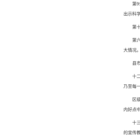
第9条
出示科
第十九
第六两
大情况
县市级
十二条
乃至每
区级的
内好点
十三根
的宜传