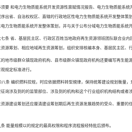
必须要 和电力生物质能系统开发资源性禀赋情况报告、电力生物质能系统
程序出省、自治权权区、直辖的行政地区性电力生物质能系统开发整体策
性电力生物质能系统开发整体策划，并与关于公布分域电力生物质能系统
条 省、基层民主区、行政区百姓当地政府再生资源领班团队联合业内团
生资源筹划、相应地域再生资源筹划，组织安排核编本身、基层民主区、
地市级群众镇现政府机构、县市级群众镇现政府机构还要编写再生能源
有观规定标准进行。
八条 编织燃料控规，时应依据燃料转型規律，保持统筹建设规划衡量，
应征询涉及到的的监管部位、涉及到的机构和这个行业组织机构结构或者
源建设筹划还应厘清建设筹划期后再生资源发展趋势的受众、重要的任
 能量规模以的规定的最高权限和程序流程报经特批后颁布。