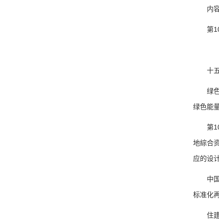
内容媒
第10
十五条
绿色能
绿色能
第10
地綜合
应的设
中国分
标准化
住建部