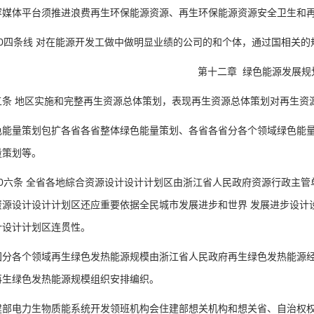
体平台须推进浪费再生环保能源资源、再生环保能源资源安全卫生和再
四条线 对在能源开发工做中做明显业绩的公司的和个体，通过国相关的
第十二章 绿色能源发展规
 地区实施和完整再生资源总体策划，表现再生资源总体策划对再生资
量策划包扩各省各省整体绿色能量策划、各省各省分各个领域绿色能量
量策划等。
六条 全省各地綜合资源设计设计计划区由浙江省人民政府资源行政主管
资源设计设计计划区还应重要依据全民城市发展进步和世界 发展进步设计
计设计计划区连贯性。
各个领域再生绿色发热能源规模由浙江省人民政府再生绿色发热能源经理
再生绿色发热能源规模组织安排编织。
电力生物质能系统开发领班机构会住建部想关机构和想关省、自治权权