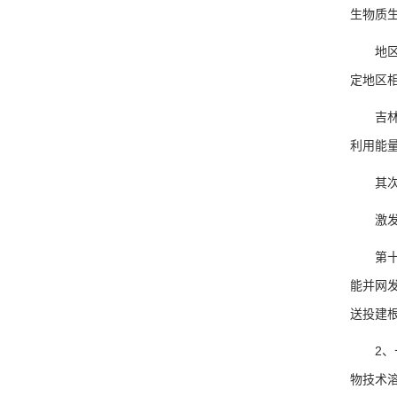
生物质
地区完
定地区
吉林省
利用能
其次十
激发设
第十二
能并网
送投建
2、十
物技术