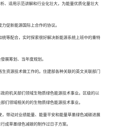
析、适用示范讲解和行业化壮大，为能量优质化量壮大
度力促新能源国际上合作的协议。
统等配合，实时探索很好解决新能源系统上班中的重特
發展筹划、当年度规划。
生资源技术做工作的。住建部各种关联的英文关联部门
。
政府机关部们领域生物质绿色能源技术事业。区级的以
关部们领域相关的的生物质绿色能源技术事业。
，带动对业绩能量、能量平安和能量草墨绿色减碳进展
进行成草墨绿色减碳的制作过日子方案。