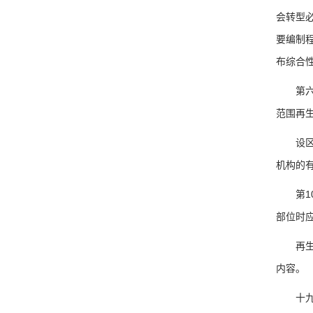
会转型
要编制
布综合
第六七
范围再
设区的
机构的
第10
部位时
再生资
内容。
十九条