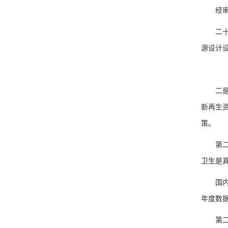
经审批
二十二
源设计
二是五
新再生
策。
第二个
卫生是
国内资
年度数
第二点